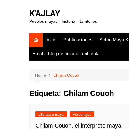
Skip
to
K'AJLAY
content
Pueblos mayas – historia – territorios
Inicio
Publicaciones
Sobre Maya K’
Halal – blog de historia ambiental
Home
Chilam Couoh
Etiqueta:
Chilam Couoh
Literatura maya
Personajes
Chilam Couoh, el intérprete maya