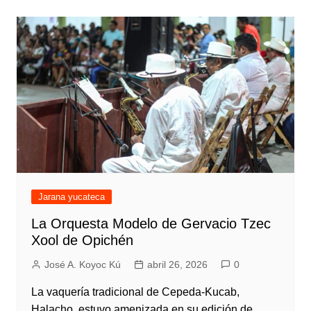
Jarana yucateca
La Orquesta Modelo de Gervacio Tzec
Xool de Opichén
José A. Koyoc Kú
abril 26, 2026
0
La vaquería tradicional de Cepeda-Kucab,
Halacho, estuvo amenizada en su edición de