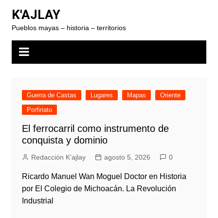
Skip
K'AJLAY
to
Pueblos mayas – historia – territorios
content
Guerra de Castas
Lugares
Mapas
Oriente
Porfiriato
El ferrocarril como instrumento de
conquista y dominio
Redacción K'ajlay
agosto 5, 2026
0
Ricardo Manuel Wan Moguel Doctor en Historia
por El Colegio de Michoacán. La Revolución
Industrial