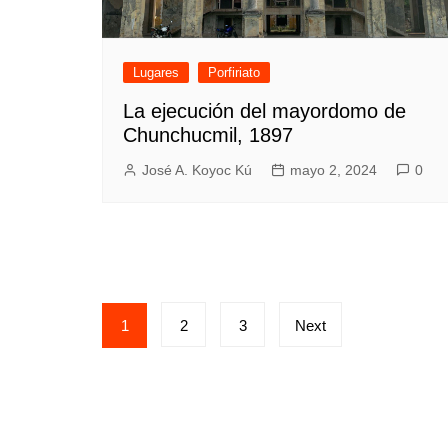
Lugares
Porfiriato
La ejecución del mayordomo de
Chunchucmil, 1897
José A. Koyoc Kú
mayo 2, 2024
0
Paginación
1
2
3
Next
de
entradas