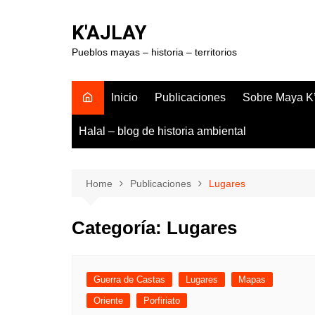
Skip
to
K'AJLAY
content
Pueblos mayas – historia – territorios
Inicio
Publicaciones
Sobre Maya K’
Halal – blog de historia ambiental
Home
Publicaciones
Lugares
Categoría:
Lugares
Guerra de Castas
Lugares
Mapas
Oriente
Porfiriato