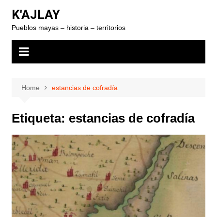
Skip
K'AJLAY
to
Pueblos mayas – historia – territorios
content
Home
estancias de cofradía
Etiqueta:
estancias de cofradía