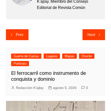
K'ajlay. Miembro del Consejo
Editorial de Revista Común
Navegación
Prev
Next
de
entradas
Guerra de Castas
Lugares
Mapas
Oriente
Porfiriato
El ferrocarril como instrumento de
conquista y dominio
Redacción K'ajlay
agosto 5, 2026
0