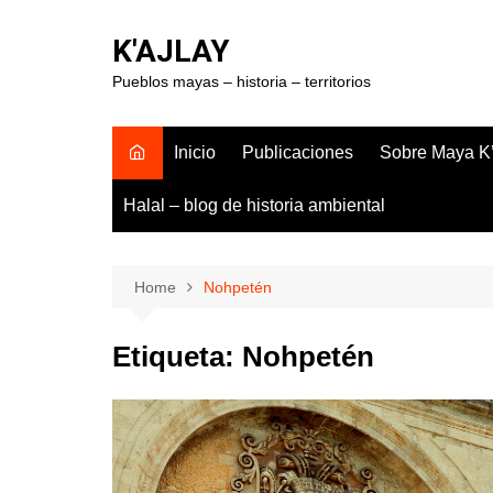
Skip
to
K'AJLAY
content
Pueblos mayas – historia – territorios
Inicio
Publicaciones
Sobre Maya K’
Halal – blog de historia ambiental
Home
Nohpetén
Etiqueta:
Nohpetén