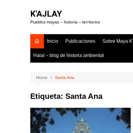
Skip
to
K'AJLAY
content
Pueblos mayas – historia – territorios
Inicio
Publicaciones
Sobre Maya K’
Halal – blog de historia ambiental
Home
Santa Ana
Etiqueta:
Santa Ana