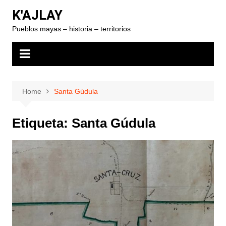
Skip
K'AJLAY
to
Pueblos mayas – historia – territorios
content
Home
Santa Gúdula
Etiqueta:
Santa Gúdula