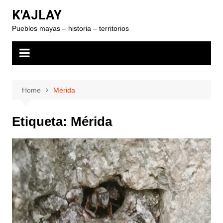
Skip
K'AJLAY
to
Pueblos mayas – historia – territorios
content
Home
Mérida
Etiqueta:
Mérida