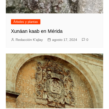
Árboles y plantas
Xunáan kaab en Mérida
Redacción K'ajlay
agosto 17, 2024
0