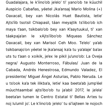
Guadalajara, le k’iino’ob je’elo’ ti’ yano’ob te kúuchil
Auspicio Cabañas, yéetel Jka’ansaj Mario Molina (+)
Oaxacail, bey xan Nicolás Huet Bautista, letie’
Ajts’íib tsotsil Chiapasil, táan meyajtik ts’iibo’ob ich
maya t’aan, tsikbalo’ob bey xan K’aaytuukul, ti’ xan
táakpaja’an le xAjts’íibo’ob Miqueas Sánchez
Oaxacail, bey xan Marisol Ceh Moo. Te’elo’ ya’ab
tsikbanajo’on yéetel le jka’ansaj ka’a tu ya’alaje’ ba’ax
uts tu t’aan o xoikik, je’ex le pikil ju’uno’ob: La Oveja
negra/ Augusto Monterroso, Fábulas/ Juan de la
Cabada, Andrés Henestrosa, Edmundo Valadez, El
presidente/ Miguel Ángel Asturias, Pablo Neruda. Le
u ts’ook ka’a tek ilikba’a, letie’ kaa beeta’ab jump’éel
múuchtaambal ajts’ibo’ob tu ja’abil 2017, le je’ela’
beeta’an tumen le Centro Estatal ti’ Bellas Artes tu
noj lu’umil jo’. Le k’iino’ob je’elo’ tu si’iajteen le nojoch