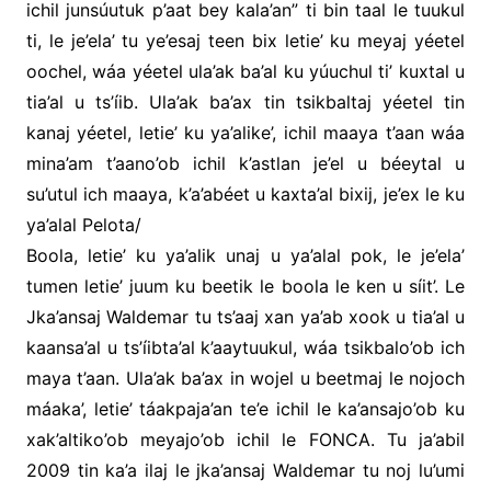
ichil junsúutuk p’aat bey kala’an” ti bin taal le tuukul
ti, le je’ela’ tu ye’esaj teen bix letie’ ku meyaj yéetel
oochel, wáa yéetel ula’ak ba’al ku yúuchul ti’ kuxtal u
tia’al u ts’íib. Ula’ak ba’ax tin tsikbaltaj yéetel tin
kanaj yéetel, letie’ ku ya’alike’, ichil maaya t’aan wáa
mina’am t’aano’ob ichil k’astlan je’el u béeytal u
su’utul ich maaya, k’a’abéet u kaxta’al bixij, je’ex le ku
ya’alal Pelota/
Boola, letie’ ku ya’alik unaj u ya’alal pok, le je’ela’
tumen letie’ juum ku beetik le boola le ken u síit’. Le
Jka’ansaj Waldemar tu ts’aaj xan ya’ab xook u tia’al u
kaansa’al u ts’íibta’al k’aaytuukul, wáa tsikbalo’ob ich
maya t’aan. Ula’ak ba’ax in wojel u beetmaj le nojoch
máaka’, letie’ táakpaja’an te’e ichil le ka’ansajo’ob ku
xak’altiko’ob meyajo’ob ichil le FONCA. Tu ja’abil
2009 tin ka’a ilaj le jka’ansaj Waldemar tu noj lu’umi