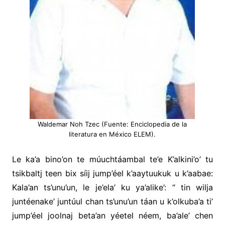
Waldemar Noh Tzec (Fuente: Enciclopedia de la
literatura en México ELEM).
Le ka’a bino’on te múuchtáambal te’e K’alkini’o’ tu
tsikbaltj teen bix síij jump’éel k’aaytuukuk u k’aabae:
Kala’an ts’unu’un, le je’ela’ ku ya’alike’: “ tin wilja
juntéenake’ juntúul chan ts’unu’un táan u k’olkuba’a ti’
jump’éel joolnaj beta’an yéetel néem, ba’ale’ chen