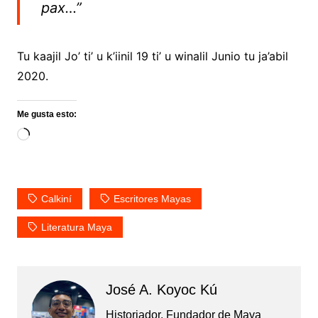
pax…”
Tu kaajil Jo’ ti’ u k’iinil 19 ti’ u winalil Junio tu ja’abil
2020.
Me gusta esto:
Loading…
Calkiní
Escritores Mayas
Literatura Maya
José A. Koyoc Kú
Historiador. Fundador de Maya