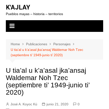
Skip
K'AJLAY
to
Pueblos mayas – historia – territorios
content
Home
Publicaciones
Personajes
U tia’al u k’a’asal jka’ansaj Waldemar Noh Tzec
(septiembre ti’ 1949-junio ti’ 2020)
U tia’al u k’a’asal jka’ansaj
Waldemar Noh Tzec
(septiembre ti’ 1949-junio ti’
2020)
José A. Koyoc Kú
junio 21, 2020
0