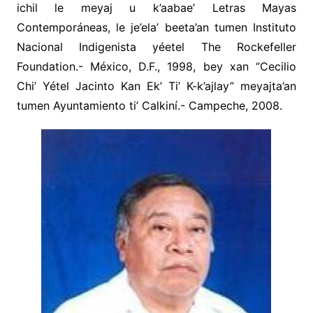
ichil le meyaj u k’aabae’ Letras Mayas
Contemporáneas, le je’ela’ beeta’an tumen Instituto
Nacional Indigenista yéetel The Rockefeller
Foundation.- México, D.F., 1998, bey xan “Cecilio
Chi’ Yétel Jacinto Kan Ek’ Ti’ K-k’ajlay” meyajta’an
tumen Ayuntamiento ti’ Calkiní.- Campeche, 2008.