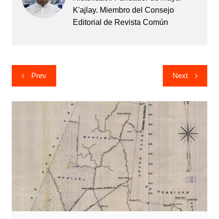
K'ajlay. Miembro del Consejo
Editorial de Revista Común
Navegación
Prev
Next
de
entradas