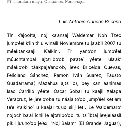
Literatura maya
,
Obituarios
,
Personajes
Luis Antonio Canché Briceño
Tin k’ajóoltaj noj ka’ansaj Waldemar Noh Tzec
jump’éel k’iin ti’ u winalil Noviembre tu ja’abil 2007 tu
méektankaajil K’alkini’. Ti’ yano’on jump’éel
múuchtambal ajts’íibo’ob pa’ate’ yéetel ula’ak’
máako’ob táakpaja’ano’ob, je’ex Briceida Cuevas,
Feliciano Sánchez, Ramon Iván Suarez, Fausto
Guadarrama( Mazahua ajts’i’ib), bey xan áanimas
Isac Carrillo yéetel Oscar Sobal tu kaajil Xalapa
Veracruz, le je’elo’oba tu náajalto’ob jump’éel ketlam
te’e K’alkino’ u kaajal tu’ux siíij leti’. Le Waldemaro’
nojoch ba’al ichil le ajts’íibo’ob, tu ts’íibtaj je’ejeláasil
pikil ju’uno’ob je’ex: “Noj Bálam” (El Grande Jaguar),