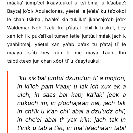
máaka’ jump’éel k’aaytuukul u ts’íibmaj u k’aabae’:
Baytaj jo’ol/ Adulaciones, yéetel le je’ela’ ku ts’o’okol
le chan tsikbal, ba’ale’ kin tuklike’ jkansajo’ob je’ex
Waldemar Noh Tzek, ku p’áatal ichil k tuukul, bey
xan ichil k puk’si’ikal tumen letie’ juntúul máak jach k
yaabiltmaj, yéetel xan ya’ab ba’ax tu p’ataj ti’ le
maaya ts’íib bey xan ti’ me maya t’aan. Kin
tsíbtikte’ex jun chan xóot ti’ u k’aaytuukul:
“ku xik’bal juntul dzunu’un ti’ a mojton,
in ki’ich pam k’aax; u lak ich xux ek a
uich, in saas bal kab; ka’lak’ jeek a
nukuch im, in p’ochaja’an nal, jach tak
in chi’ik u k’an chi’ abal a dzu’udz chi’,
in che’el abal ti’ yax k’in; jach tak in
t’inik u tab a t’et, in ma’ la’acha’an tabil