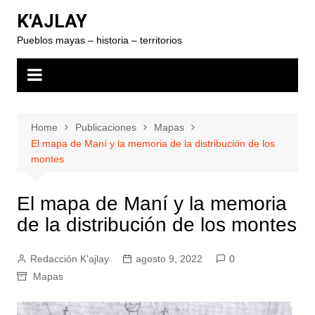
Skip
K'AJLAY
to
Pueblos mayas – historia – territorios
content
Home
Publicaciones
Mapas
El mapa de Maní y la memoria de la distribución de los
montes
El mapa de Maní y la memoria
de la distribución de los montes
Redacción K'ajlay
agosto 9, 2022
0
Mapas