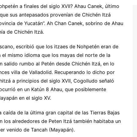
hpetén a finales del siglo XVII? Ahau Canek, último
a que sus antepasados provenían de Chichén Itzá
rovincia de Yucatán”. Ah Chan Canek, sobrino de Ahau
a de Chichén Itzá.
scano, escribió que los itzaes de Nohpetén eran de
 el mismo idioma que los mayas del norte de la
n salido rumbo al Petén desde Chichén Itzá, en lo
nces villa de Valladolid. Recuperando lo dicho por
itzá a principios del siglo XVII, Cogolludo señaló
n ocurrió en un Katún 8 Ahau, que posiblemente
ayapán en el siglo XV.
 caída de la última gran capital de las Tierras Bajas
 En los alrededores de Peten Itzá también habitaba un
ber venido de Tancah (Mayapán).