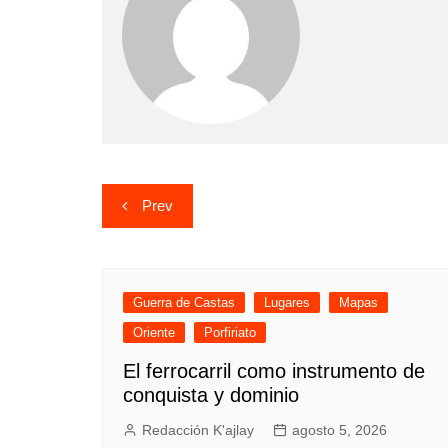
Navegación
Prev
de
entradas
Guerra de Castas
Lugares
Mapas
Oriente
Porfiriato
El ferrocarril como instrumento de
conquista y dominio
Redacción K'ajlay
agosto 5, 2026