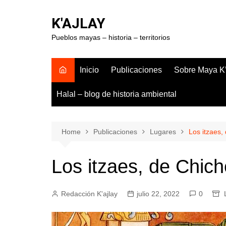
Skip
to
K'AJLAY
content
Pueblos mayas – historia – territorios
Inicio
Publicaciones
Sobre Maya K’
Halal – blog de historia ambiental
Home
Publicaciones
Lugares
Los itzaes,
Los itzaes, de Chich
Redacción K'ajlay
julio 22, 2022
0